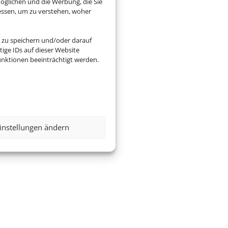
öglichen und die Werbung, die Sie
essen, um zu verstehen, woher
 zu speichern und/oder darauf
ige IDs auf dieser Website
nktionen beeinträchtigt werden.
instellungen ändern