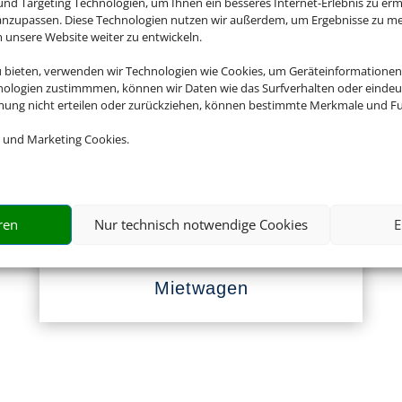
nd Targeting Technologien, um Ihnen ein besseres Internet-Erlebnis zu erm
 anzupassen. Diese Technologien nutzen wir außerdem, um Ergebnisse zu m
nsere Website weiter zu entwickeln.
Empfehlungen für Ihre Reise
u bieten, verwenden wir Technologien wie Cookies, um Geräteinformationen
nologien zustimmmen, können wir Daten wie das Surfverhalten oder eindeut
Sinnvolle Extras, die oft dazu gebucht werden.
mmung nicht erteilen oder zurückziehen, können bestimmte Merkmale und Fu
 und Marketing Cookies.
ren
Nur technisch notwendige Cookies
E
Mietwagen